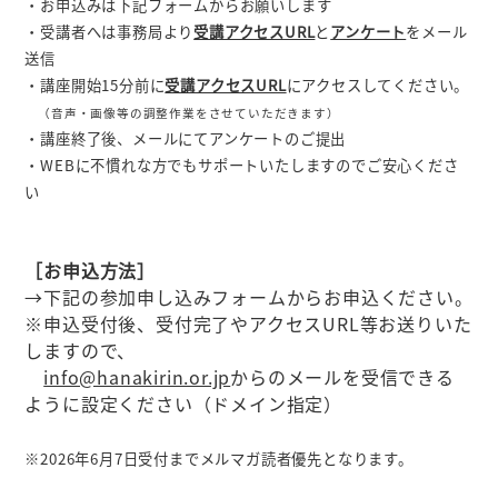
・お申込みは下記フォームからお願いします
・受講者へは事務局より
受講アクセスURL
と
アンケート
をメール
送信
・講座開始15分前に
受講アクセスURL
にアクセスしてください。
（音声・画像等の調整作業をさせていただきます）
・講座終了後、メールにてアンケートのご提出
・WEBに不慣れな方でもサポートいたしますのでご安心くださ
い
［お申込方法］
→下記の参加申し込みフォームからお申込ください。
※申込受付後、受付完了やアクセスURL等お送りいた
しますので、
info@hanakirin.or.jp
からのメールを受信できる
ように設定ください（ドメイン指定）
※2026年6月7日受付までメルマガ読者優先となります。