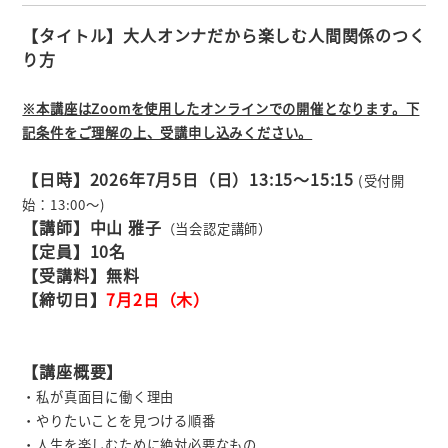
【タイトル】大人オンナだから楽しむ人間関係のつく
り方
※本講座はZoomを使用したオンラインでの開催となります。下
記条件をご理解の上、受講申し込みください。
【日時】2026年7
月5
日（日）13:15
～15:15
(受付開
始：13:00～)
【講師】中山 雅子
（
当会認定講師）
【定員】10名
【受講料】無料
【締切日】
7月2日（木）
【講座概要】
・私が真面目に働く理由
・やりたいことを見つける順番
・人生を楽しむために絶対必要なもの