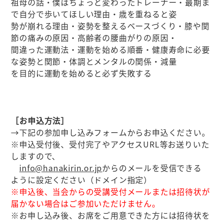
祖母の話・僕はちょっと変わったトレーナー・最期ま
で自分で歩いてほしい理由・歳を重ねると姿
勢が崩れる理由・姿勢を整えるベースづくり・膝や関
節の痛みの原因・高齢者の腰曲がりの原因・
間違った運動法・運動を始める順番・健康寿命に必要
な姿勢と関節・体調とメンタルの関係・減量
を目的に運動を始めると必ず失敗する
［お申込方法］
→下記の参加申し込みフォームからお申込ください。
※申込受付後、受付完了やアクセスURL等お送りいた
しますので、
info@hanakirin.or.jp
からのメールを受信できる
ように設定ください（ドメイン指定）
※申込後、当会からの受講受付メールまたは招待状が
届かない場合はご参加いただけません。
※お申し込み後、お席をご用意できた方には招待状を