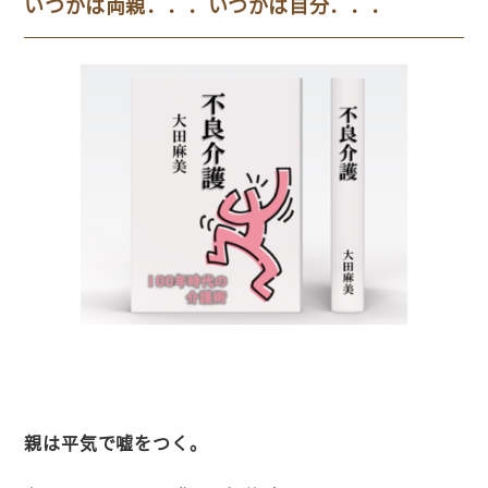
いつかは両親．．．いつかは自分．．．
親は平気で嘘をつく。