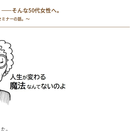
——そんな50代女性へ。
セミナーの話。
～
きた。