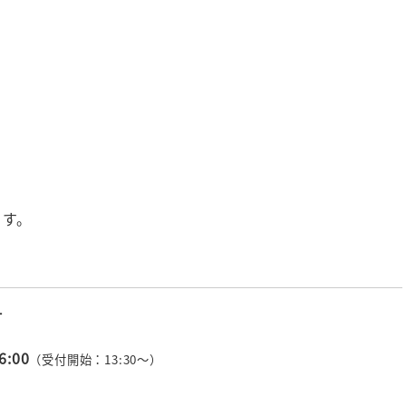
ます。
計
:00
（受付開始：13:30
～）