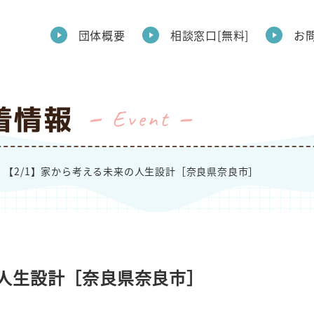
団体概要
相談窓口[無料]
お
着情報
Event
【2/1】家から考える未来の人生設計［奈良県奈良市］
の人生設計［奈良県奈良市］