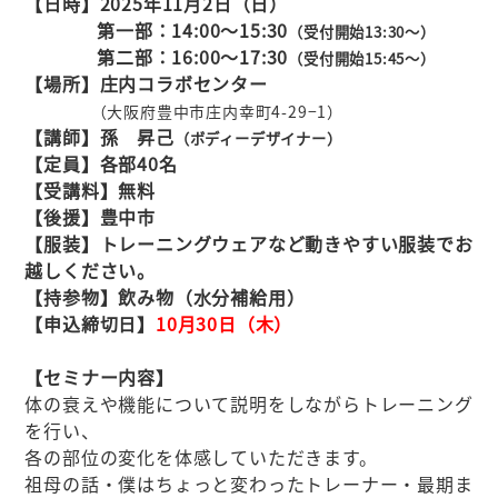
【日時】2025年11月2
日（日）
第一部：14:00～15:30
（受付開始13:3
0～）
第二部：16:00～17:30
（受付開始15:45～）
【場所】庄内コラボセンター
（大阪府豊中市庄内幸町4-29−1）
【講師】孫 昇己
（ボディーデザイナー）
【定員】各部40名
【受講料】無料
【後援】豊中市
【服装】トレーニングウェアなど動きやすい服装でお
越しください。
【持参物】飲み物（水分補給用）
【申込締切日】
10月30
日（木）
【セミナー内容】
体の衰えや機能について説明をしながらトレーニング
を行い、
各の部位の変化を体感していただきます。
祖母の話・僕はちょっと変わったトレーナー・最期ま