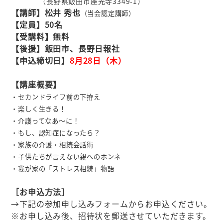
（長野県飯田市座光寺3349-1
）
【講師】松井 秀也
（当会認定講師）
【定員】50名
【受講料】無料
【後援】飯田市、長野日報社
【申込締切日】
8月28日（木）
【講座概要】
・セカンドライフ前の下拵え
・楽しく生きる！
・介護ってなあ～に！
・もし、認知症になったら？
・家族の介護・相続会話術
・子供たちが言えない親へのホンネ
・我が家の「ストレス相続」物語
［お申込方法］
→下記の参加申し込みフォームからお申込ください。
※お申し込み後、招待状を郵送させていただきます。