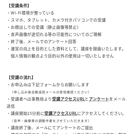
【受講条件】
・Wi-Fi環境が整っている
・スマホ、タブレット、カメラ付きパソコンでの受講
・お顔出しでの受講（静止画像等禁止）
・音声画像が途切れる等の可能性についてのご理解
・終了後、メールでのアンケート回答
・運営の向上を目的とした資料として、講座を録画いたします。
個人情報の観点より目的以外の使用は一切いたしません
【受講の流れ】
・お申込みは下記フォームからお願いします
（申し込み後自動返信メールの受信確認ください）
・受講者へは事務局より
受講アクセスURL
と
アンケート
をメール
送信
・講座開始15分前に
受講アクセスURL
にアクセスしてください。
（音声・画像等の調整作業をさせていただきます）
・講座終了後、メールにてアンケートのご提出