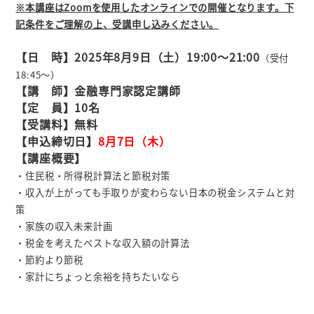
※本講座はZoomを使用したオンラインでの開催となります。下
記条件をご理解の上、受講申し込みください。
【日 時】2025年8月9
日（土）19:00
～21:00
（受付
18:45
～）
【講 師】金融専門家認定講師
【定 員】10名
【受講料】無料
【申込締切日】
8月7
日（木）
【講座概要】
・住民税・所得税計算法と節税対策
・収入が上がっても手取りが変わらない日本の税金システムと対
策
・家族の収入未来計画
・税金を考えたベストな収入額の計算法
・節約より節税
・家計にちょっと余裕を持ちたいなら