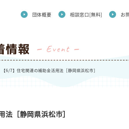
団体概要
相談窓口[無料]
お
着情報
Event
【6/7】住宅関連の補助金活用法［静岡県浜松市］
活用法［静岡県浜松市］