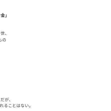
お金」
時世、
もの
？
然だが、
されることはない。