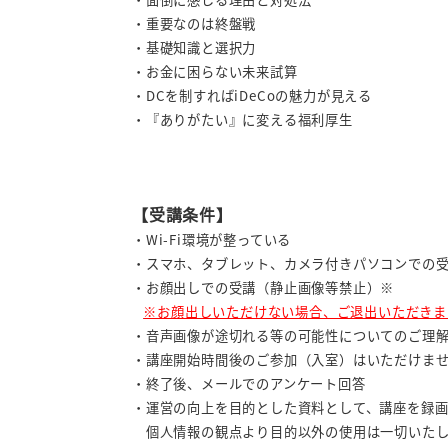
・重要なのは終盤戦
・基礎知識と選択力
・お金に困らない未来試算
・DCを制すればiDeCoの魅力が見える
・『ありがたい』に変える福利厚生
【受講条件】
・Wi-Fi環境が整っている
・スマホ、タブレット、カメラ付きパソコンでの
・お顔出しでの受講（静止画像等禁止）※
※お顔出しいただけない場合、ご退出いただきま
・音声画像が途切れる等の可能性についてのご理
・講座開始時間後のご参加（入室）はいただけま
・終了後、メールでのアンケート回答
・運営の向上を目的とした資料として、講座を録画
個人情報の観点より目的以外の使用は一切いたし