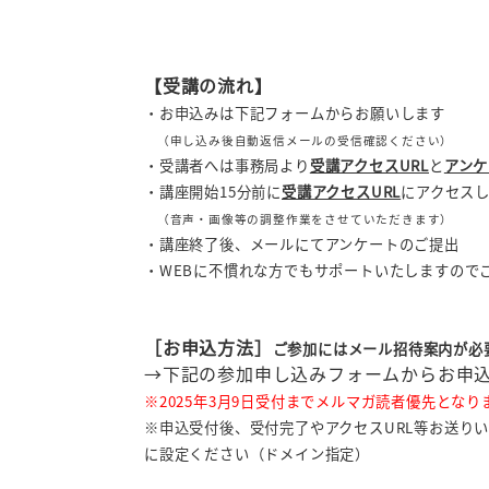
【受講の流れ】
・お申込みは下記フォームからお願いします
（申し込み後自動返信メールの受信確認ください）
・受講者へは事務局より
受講アクセスURL
と
アンケ
・講座開始15分前に
受講アクセスURL
にアクセス
（音声・画像等の調整作業をさせていただきます）
・講座終了後、メールにてアンケートのご提出
・WEBに不慣れな方でもサポートいたしますので
［お申込方法］
ご参加にはメール招待案内が必
→下記の参加申し込みフォームからお申
※2025年3月9日
受付までメルマガ読者優先となり
※申込受付後、受付完了やアクセスURL等お送り
に設定ください（ドメイン指定）