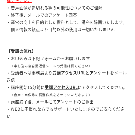
解ください。
・音声画像が途切れる等の可能性についてのご理解
・終了後、メールでのアンケート回答
・運営の向上を目的とした資料として、講座を録画いたします。
個人情報の観点より目的以外の使用は一切いたしません
【受講の流れ】
・お申込みは下記フォームからお願いします
（申し込み後自動返信メールの受信確認ください）
・受講者へは事務局より
受講アクセスURL
と
アンケート
をメール
送信
・講座開始15分前に
受講アクセスURL
にアクセスしてください。
（音声・画像等の調整作業をさせていただきます）
・講座終了後、メールにてアンケートのご提出
・WEBに不慣れな方でもサポートいたしますのでご安心くださ
い