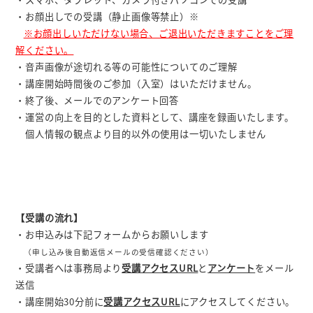
・お顔出しでの受講（静止画像等禁止）※
※お顔出しいただけない場合、ご退出いただきますことをご理
解ください。
・音声画像が途切れる等の可能性についてのご理解
・講座開始時間後のご参加（入室）はいただけません。
・終了後、メールでのアンケート回答
・運営の向上を目的とした資料として、講座を録画いたします。
個人情報の観点より目的以外の使用は一切いたしません
【受講の流れ】
・お申込みは下記フォームからお願いします
（申し込み後自動返信メールの受信確認ください）
・受講者へは事務局より
受講アクセスURL
と
アンケート
をメール
送信
・講座開始30分前に
受講アクセスURL
にアクセスしてください。