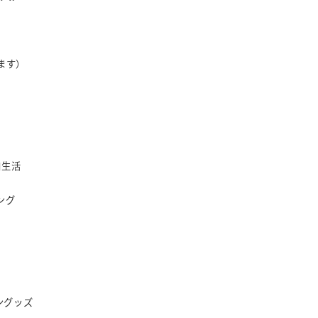
ます）
加生活
ング
ングッズ