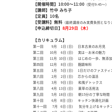
【開催時間】10:00～11:00
（受付9
:45
～）
【講師】竹中 みち子
【定員】10名
【受講料】無料
（最終講座のみ実費負担となり
【申込締切日】
8月29日（木）
【カリキュラム】
第一回 9月 1
日 (日) 日本古来のお月見
第二回 10
月 6日 (日)
実は…お米の魅力
第三回 11月 10日 (日) はじめの一歩、無添
第四回 12月 8
日 (日
) 麹調味料
第五回 1月 5日 (日) 1日だけのファスティ
第六回 2月 2日 (日) 芯からの温活
第七回 3月 9日 (日) 和風デトックス
第八回 4月 13日 (日) 薬草の活用法
第九回 5月 18日 (日) 朝15分の丁寧な時間
第十回 6月
8
日 (日) キッチン快適化計画
第十一回
7月 6日 (日) 気分を上げるキッチ