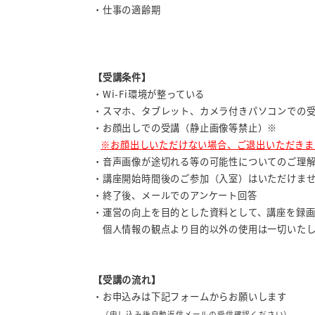
・仕事の適齢期
【受講条件】
・Wi-Fi環境が整っている
・スマホ、タブレット、カメラ付きパソコンでの
・お顔出しでの受講（静止画像等禁止）※
※お顔出しいただけない場合、ご退出いただきま
・音声画像が途切れる等の可能性についてのご理
・講座開始時間後のご参加（入室）はいただけま
・終了後、メールでのアンケート回答
・運営の向上を目的とした資料として、講座を録画
個人情報の観点より目的以外の使用は一切いたし
【受講の流れ】
・お申込みは下記フォームからお願いします
（申し込み後自動返信メールの受信確認ください）