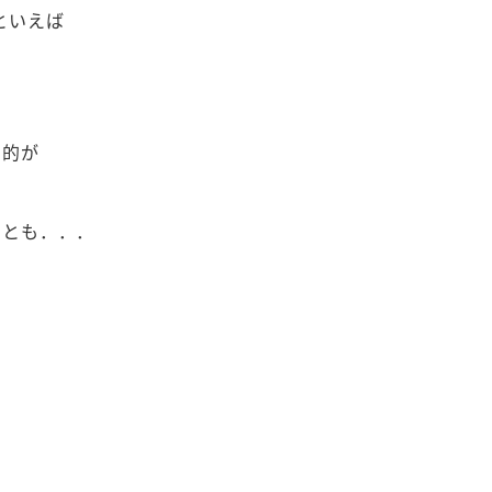
といえば
目的が
ことも．．．