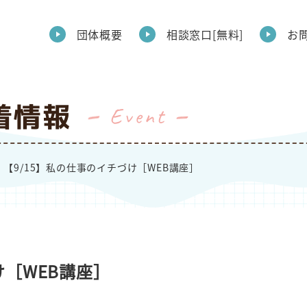
団体概要
相談窓口[無料]
お
着情報
Event
【9/15】私の仕事のイチづけ［WEB講座］
け［WEB講座］