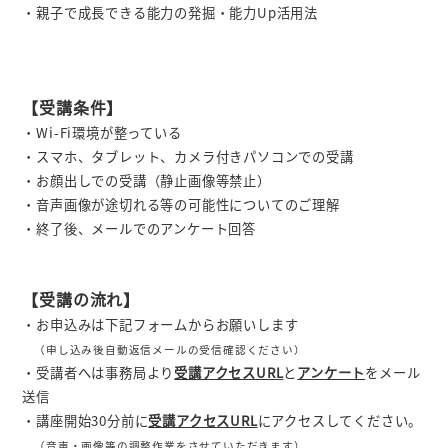
・親子で成長できる能力の発掘・能力Up活用法
【受講条件】
・Wi-Fi環境が整っている
・スマホ、タブレット、カメラ付きパソコンでの受講
・お顔出しでの受講（静止画像等禁止）
・音声画像が途切れる等の可能性についてのご理解
・終了後、メールでのアンケート回答
【受講の流れ】
・お申込みは下記フォームからお願いします
（申し込み後自動返信メールの受信確認ください）
・受講者へは事務局より
受講アクセスURL
と
アンケート
をメール
送信
・講座開始30分前に
受講アクセスURL
にアクセスしてください。
（音声・画像等の調整作業をさせていただきます）