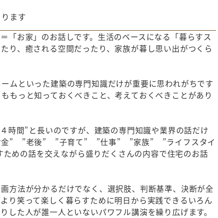
まります
」＝「お家」のお話しです。生活のベースになる「暮らすス
ったり、癒される空間だったり、家族が暮し思い出がつくら
ォームといった建築の専門知識だけが重要に思われがちです
りももっと知っておくべきこと、考えておくべきことがあり
間４時間”と長いのですが、建築の専門知識や業界の話だけ
お金” ”老後” ”子育て” ”仕事” ”家族” ”ライフスタイ
暮らすための話を交えながら盛りだくさんの内容で住宅のお話
計画方法が分かるだけでなく、選択肢、判断基準、決断が全
今より笑って楽しく暮らすために明日から実践できるいろん
眠りした人が誰一人といないパワフル講演を繰り広げます。