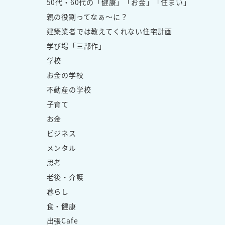
50代・60代の「健康」「お金」「住まい」
親の役割ってなぁ～に？
建築業者では教えてくれない住宅計画
学び場「三部作」
学校
お金の学校
不動産の学校
子育て
お金
ビジネス
メンタル
思考
老後・介護
暮らし
食・健康
出張Cafe