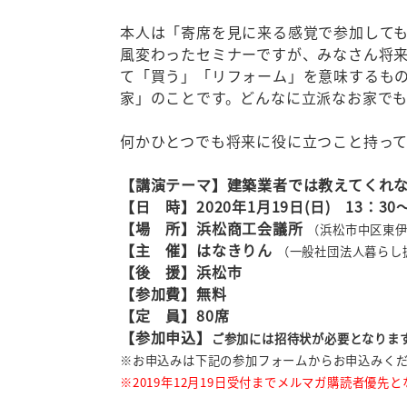
本人は「寄席を見に来る感覚で参加しても
風変わったセミナーですが、みなさん将
て「買う」「リフォーム」を意味するも
家」のことです。どんなに立派なお家で
何かひとつでも将来に役に立つこと持っ
【講演テーマ】建築業者では教えてくれ
【日 時】2020年1月19
日(日) 13：30
【場 所】浜松商工会議所
（浜松市中区東伊場
【主 催】はなきりん
（一般社団法人暮らし
【後 援】浜松市
【参加費】無料
【定 員】80席
【参加申込】
ご参加には招待状が必要となりま
※お申込みは下記の参加フォームからお申込みく
※2019年12月19日受付までメルマガ購読者優先